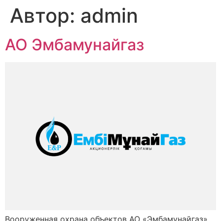
Автор:
admin
АО Эмбамунайгаз
Вооруженная охрана объектов АО «Эмбамунайгаз»