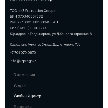
ТОО «KZ Protection Group»
БИН 070340007882
ИИК KZ406018861000450761
БИК (SWIFT) HSBKKZKX
Юр.адрес: г.Талдыкорган, ул.Д.Конаева строение 8
Казахстан, Алматы, Улица Даулеткерея, 158
+7 701 070 0970
info@kzprogr.kz
О компании
Услуги
Учебный центр
Лицензии